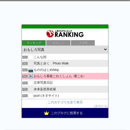
ランキング
ポイント
ブロ画
万物秘宝館
1位
こんな顔
2位
写真と歩く Photo Walk
3位
もののはじめblog
4位
おもしろ看板これくしょん -看これ-
5位
立体写真日記
6位
未来妄想美術展
7位
pya! (ネタサイト)
8位
記事一覧 | 野鳥との日常生活を綴る - 楽天ブログ
このカテゴリを全て表示
9位
参加する
おまたせくまちゃん、たま〜に更新。
10位
このブログに投票する
Apple・任天堂情報局
11位
おおむね日刊★狐のブログ2
12位
コメが無くとも
13位