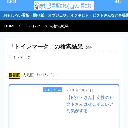
CLOSE
おもしろい看板・貼り紙・オブジェや、オジギビト
キーワード
HOME
"トイレマーク" の検索結果
「トイレマーク」の検索結果
ピクトさん
単管バリケード
クソキャラ
トイレマーク
24件
オジギビト
トイレマーク
カテゴリー
新着順
人気順
ｵｽｽﾒｶﾃｺﾞﾘ
おもしろ看板
オジギビト
チュウイビト
くそきゃら
トイレマーク
ピクトさん
単管バリケード
2020年5月25日
ピクトさん
検索
【ピクトさん】女性のピ
クトさんはそこそこレア
な気がする