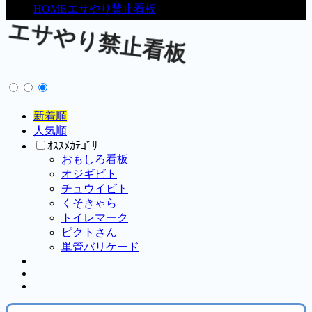
HOME
エサやり禁止看板
エサやり禁止看板
新着順
人気順
ｵｽｽﾒｶﾃｺﾞﾘ
おもしろ看板
オジギビト
チュウイビト
くそきゃら
トイレマーク
ピクトさん
単管バリケード