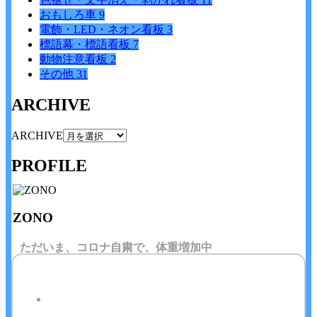
おもしろ車
9
電飾・LED・ネオン看板
3
標語幕・標語看板
7
動物注意看板
2
その他
31
ARCHIVE
ARCHIVE
PROFILE
ZONO
ただいま、コロナ自粛で、体重増加中