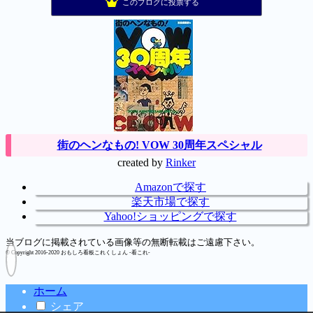
このブログに投票する
スマフォカメラで面白・綺麗 写真集
14位
想いのままに。 スマフォPhoto
15位
街のヘンなもの! VOW 30周年スペシャル
created by
Rinker
Amazonで探す
楽天市場で探す
Yahoo!ショッピングで探す
当ブログに掲載されている画像等の無断転載はご遠慮下さい。
© Copyright 2016-2020 おもしろ看板これくしょん -看これ-
ホーム
シェア