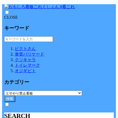
CLOSE
キーワード
ピクトさん
単管バリケード
クソキャラ
トイレマーク
オジギビト
カテゴリー
検索
SEARCH