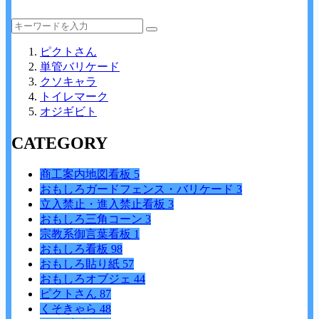
ピクトさん
単管バリケード
クソキャラ
トイレマーク
オジギビト
CATEGORY
商工案内地図看板
5
おもしろガードフェンス・バリケード
3
立入禁止・進入禁止看板
3
おもしろ三角コーン
3
宗教系御言葉看板
1
おもしろ看板
98
おもしろ貼り紙
57
おもしろオブジェ
44
ピクトさん
87
くそきゃら
48