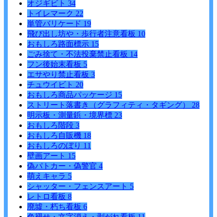
オジギビト
34
トイレマーク
22
単管バリケード
19
飛び出し坊や・歩行者注意看板
10
おもしろ路面標示
15
ごみ捨て・不法投棄禁止看板
14
フン後始末看板
5
エサやり禁止看板
3
チュウイビト
20
おもしろ商品パッケージ
15
ストリート落書き（グラフィティ・タギング）
28
明示板・測量鋲・境界標
23
おもしろ階段
3
おもしろ自販機
18
おもしろのぼり
11
壁画アート
15
偽パトカー・偽警官
4
萌えキャラ
5
シャッター・フェンスアート
5
レトロ看板
8
廃墟・朽ち看板
6
色褪せ・文字消え・剥がれ看板
11