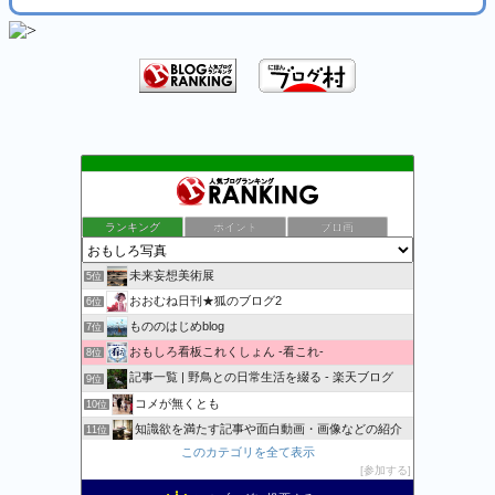
万物秘宝館
1位
こんな顔
2位
写真と歩く Photo Walk
3位
ランキング
ポイント
ブロ画
立体写真日記
4位
未来妄想美術展
5位
おおむね日刊★狐のブログ2
6位
もののはじめblog
7位
おもしろ看板これくしょん -看これ-
8位
記事一覧 | 野鳥との日常生活を綴る - 楽天ブログ
9位
コメが無くとも
10位
知識欲を満たす記事や面白動画・画像などの紹介
11位
このカテゴリを全て表示
おとぼけワールドワイド
12位
参加する
おもしろ・ビックリ画像集
13位