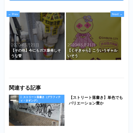
Prev
Next
2020年5月21日
2020年5月21日
【その他】今にもガス爆発しそ
【くそきゃら】こういうギャル
うな管
いそう
関連する記事
【ストリート落書き】単色でも
ストリート落書き（グラフィテ
ィ・タギング）
バリエーション豊か