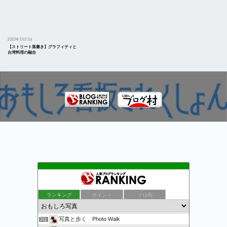
2020年5月21日
【ストリート落書き】グラフィティと
台湾料理の融合
ランキング
ポイント
ブロ画
万物秘宝館
1位
写真と歩く Photo Walk
2位