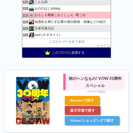
こんな顔
3位
もののはじめblog
4位
おもしろ看板これくしょん -看これ-
5位
知識欲を満たす記事や面白動画・画像などの紹介
6位
立体写真日記
7位
pya! (ネタサイト)
8位
記事一覧 | 野鳥との日常生活を綴る - 楽天ブログ
このカテゴリを全て表示
9位
参加する
おまたせくまちゃん、たま〜に更新。
10位
このブログに投票する
Apple・任天堂情報局
11位
おおむね日刊★狐のブログ2
12位
コメが無くとも
13位
おとぼけワールドワイド
14位
街のヘンなもの! VOW 30周年
おもしろ・ビックリ画像集
15位
スペシャル
created by
Rinker
Amazonで探す
楽天市場で探す
Yahoo!ショッピングで探す