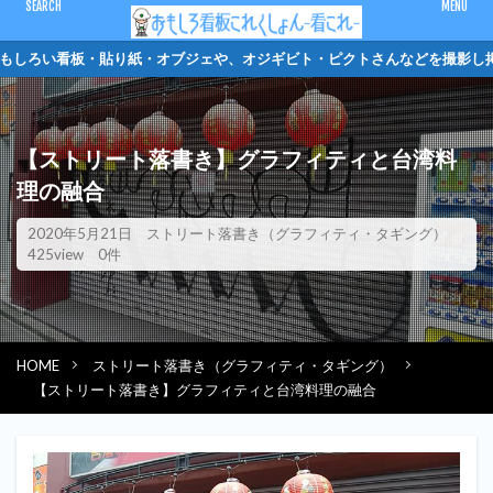
CLOSE
もしろい看板・貼り紙・オブジェや、オジギビト・ピ
キーワード
【ストリート落書き】グラフィティと台湾料
ピクトさん
単管バリケード
クソキャラ
トイレマーク
理の融合
オジギビト
2020年5月21日
ストリート落書き（グラフィティ・タギング）
カテゴリー
425view
0件
HOME
ストリート落書き（グラフィティ・タギング）
検索
【ストリート落書き】グラフィティと台湾料理の融合