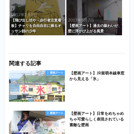
2017年1月1日
2017年5月7日
【飛び出し坊や・歩行者注意看
板】チャリを自由自在に操るオ
【壁画アート】過去の賑わいが
ッサン顔の少年
壁に浮かび上がる風景
関連する記事
【壁画アート】JR留萌本線車窓
壁画アート
から見える「氷」
【壁画アート】日常をめちゃめ
壁画アート
ちゃ可愛らしく表現されている
素敵な壁画