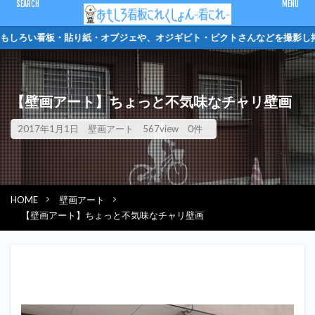
CLOSE
しろい看板・貼り紙・オブジェや、オジギビト・ピク
キーワード
【壁画アート】ちょっと不気味なチャリ壁画
ピクトさん
単管バリケード
クソキャラ
トイレマーク
2017年1月1日
壁画アート
567view
0件
オジギビト
カテゴリー
HOME
壁画アート
【壁画アート】ちょっと不気味なチャリ壁画
検索