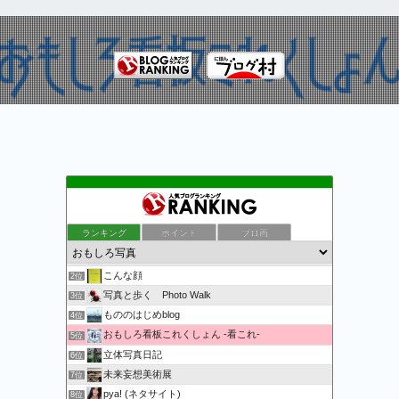
ランキング
ポイント
ブロ画
万物秘宝館
1位
こんな顔
2位
写真と歩く Photo Walk
3位
もののはじめblog
4位
おもしろ看板これくしょん -看これ-
5位
立体写真日記
6位
未来妄想美術展
7位
pya! (ネタサイト)
8位