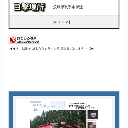
茨城県取手市付近
未コメント
↑
イイネ！
と思われましたら クリックで1票お願い致しますm(_ _)m