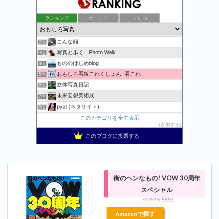
ランキング
ポイント
ブロ画
万物秘宝館
1位
こんな顔
2位
写真と歩く Photo Walk
3位
もののはじめblog
4位
おもしろ看板これくしょん -看これ-
5位
立体写真日記
6位
未来妄想美術展
7位
pya! (ネタサイト)
8位
記事一覧 | 野鳥との日常生活を綴る - 楽天ブログ
このカテゴリを全て表示
9位
参加する
おまたせくまちゃん、たま〜に更新。
10位
このブログに投票する
Apple・任天堂情報局
11位
おおむね日刊★狐のブログ2
12位
コメが無くとも
13位
知識欲を満たす記事や面白動画・画像などの紹介
14位
街のヘンなもの! VOW 30周年
おとぼけワールドワイド
15位
スペシャル
created by
Rinker
Amazonで探す