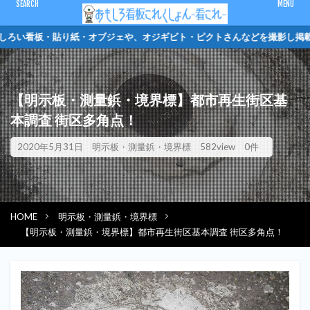
CLOSE
ろい看板・貼り紙・オブジェや、オジギビト・ピク
キーワード
【明示板・測量鋲・境界標】都市再生街区基
ピクトさん
単管バリケード
クソキャラ
トイレマーク
本調査 街区多角点！
オジギビト
2020年5月31日
明示板・測量鋲・境界標
582view
0件
カテゴリー
HOME
明示板・測量鋲・境界標
検索
【明示板・測量鋲・境界標】都市再生街区基本調査 街区多角点！