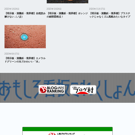
2023年1月24日
2023年1月24日
2020年11月17日
【明示板・測量鋲・境界標】全然読み
【明示板・測量鋲・境界標】オレンジ
【明示板・測量鋲・境界標】プラスチ
解けない…( ノД`)
の細部図根点！
ックじゃなくゴム風船みたいなタイプ
2020年8月17日
【明示板・測量鋲・境界標】エメラル
ドグリーンの丸でかわいい「水」