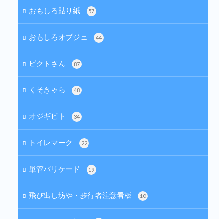
おもしろ貼り紙
57
おもしろオブジェ
44
ピクトさん
87
くそきゃら
48
オジギビト
34
トイレマーク
22
単管バリケード
19
飛び出し坊や・歩行者注意看板
10