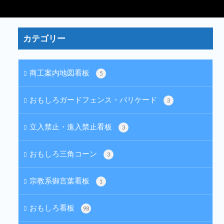
カテゴリー
商工案内地図看板
5
おもしろガードフェンス・バリケード
3
立入禁止・進入禁止看板
3
おもしろ三角コーン
3
宗教系御言葉看板
1
おもしろ看板
98