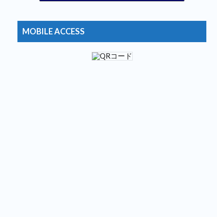
おおむね日刊★狐のブログ2
12位
コメが無くとも
13位
おとぼけワールドワイド
14位
MOBILE ACCESS
おもしろ・ビックリ画像集
15位