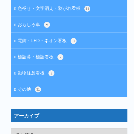
色褪せ・文字消え・剥がれ看板
11
おもしろ車
9
電飾・LED・ネオン看板
3
標語幕・標語看板
7
動物注意看板
2
その他
31
アーカイブ