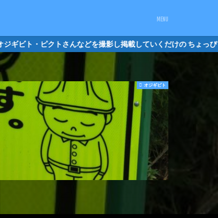
ジギビト・ピクトさんなどを撮影し掲載して
オジギビト