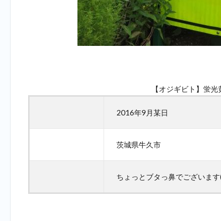
【オジギビト】蛍光
2016年9月某日
茨城県牛久市
ちょっとブタっ鼻でございます(^