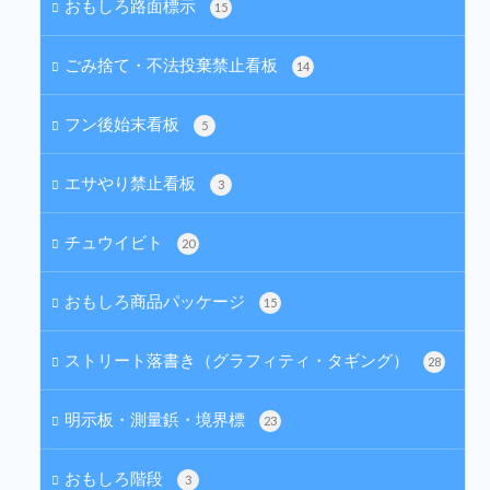
おもしろ路面標示
15
ごみ捨て・不法投棄禁止看板
14
フン後始末看板
5
エサやり禁止看板
3
チュウイビト
20
おもしろ商品パッケージ
15
ストリート落書き（グラフィティ・タギング）
28
明示板・測量鋲・境界標
23
おもしろ階段
3