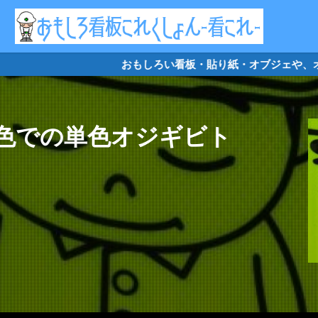
リケード
クソキャラ
トイレマーク
オジギビト
おもしろい看板・貼り紙・オブジェや、オ
色での単色オジギビト
検索