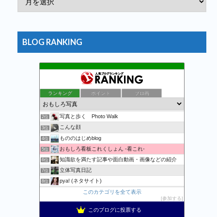
BLOG RANKING
ランキング
ポイント
ブロ画
万物秘宝館
1位
写真と歩く Photo Walk
2位
こんな顔
3位
もののはじめblog
4位
おもしろ看板これくしょん -看これ-
5位
知識欲を満たす記事や面白動画・画像などの紹介
6位
立体写真日記
7位
pya! (ネタサイト)
8位
記事一覧 | 野鳥との日常生活を綴る - 楽天ブログ
このカテゴリを全て表示
9位
参加する
おまたせくまちゃん、たま〜に更新。
10位
このブログに投票する
Apple・任天堂情報局
11位