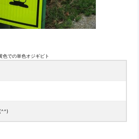
黄色での単色オジギビト
^)