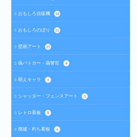
おもしろ自販機
18
おもしろのぼり
11
壁画アート
15
偽パトカー・偽警官
4
萌えキャラ
5
シャッター・フェンスアート
5
レトロ看板
8
廃墟・朽ち看板
6