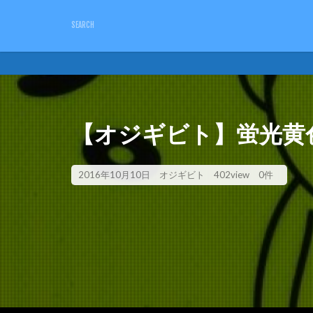
キーワード
ピクトさん
単管バ
カテゴリー
【オジギビト】蛍光黄
2016年10月10日
オジギビト
402view
0件