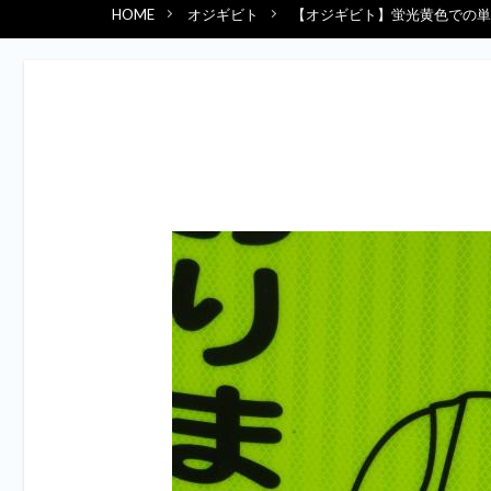
HOME
オジギビト
【オジギビト】蛍光黄色での単