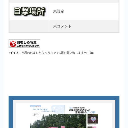
未設定
未コメント
↑
イイネ！
と思われましたら クリックで1票お願い致しますm(_ _)m