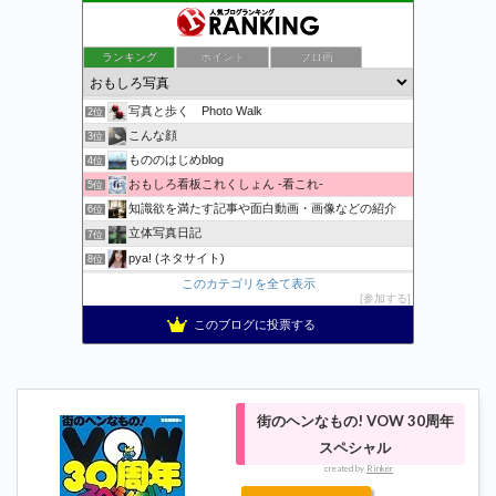
ランキング
ポイント
ブロ画
万物秘宝館
1位
写真と歩く Photo Walk
2位
こんな顔
3位
もののはじめblog
4位
おもしろ看板これくしょん -看これ-
5位
知識欲を満たす記事や面白動画・画像などの紹介
6位
立体写真日記
7位
pya! (ネタサイト)
8位
記事一覧 | 野鳥との日常生活を綴る - 楽天ブログ
このカテゴリを全て表示
9位
参加する
おまたせくまちゃん、たま〜に更新。
10位
このブログに投票する
Apple・任天堂情報局
11位
おおむね日刊★狐のブログ2
12位
コメが無くとも
13位
おとぼけワールドワイド
14位
街のヘンなもの! VOW 30周年
おもしろ・ビックリ画像集
15位
スペシャル
created by
Rinker