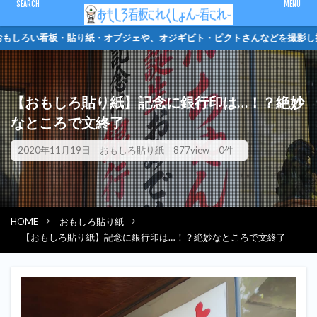
CLOSE
しろい看板・貼り紙・オブジェや、オジギビト・ピ
キーワード
【おもしろ貼り紙】記念に銀行印は…！？絶妙
ピクトさん
単管バリケード
クソキャラ
トイレマーク
なところで文終了
オジギビト
2020年11月19日
おもしろ貼り紙
877view
0件
カテゴリー
HOME
おもしろ貼り紙
検索
【おもしろ貼り紙】記念に銀行印は…！？絶妙なところで文終了