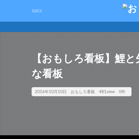
キーワード
ピクトさん
単管バ
カテゴリー
【おもしろ看板】鯉と
な看板
2016年10月10日
おもしろ看板
481view
0件