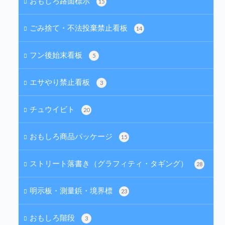
おもしろ路面標示
15
ごみ捨て・不法投棄禁止看板
14
フン後始末看板
5
エサやり禁止看板
3
チュウイビト
20
おもしろ商品パッケージ
15
ストリート落書き（グラフィティ・タギング）
28
明示板・測量鋲・境界標
23
おもしろ階段
3