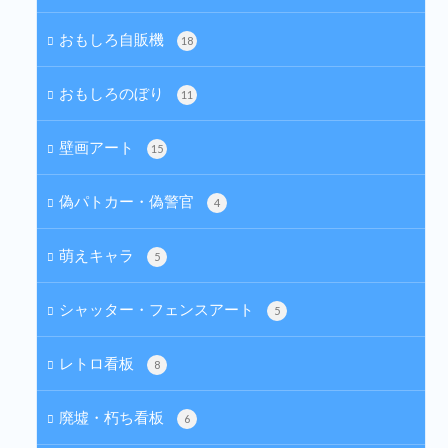
おもしろ自販機
18
おもしろのぼり
11
壁画アート
15
偽パトカー・偽警官
4
萌えキャラ
5
シャッター・フェンスアート
5
レトロ看板
8
廃墟・朽ち看板
6