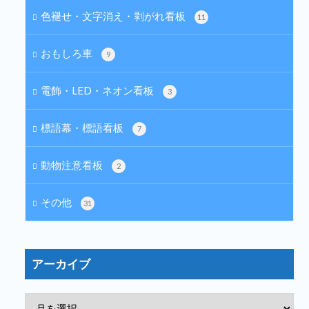
色褪せ・文字消え・剥がれ看板
11
おもしろ車
9
電飾・LED・ネオン看板
3
標語幕・標語看板
7
動物注意看板
2
その他
31
アーカイブ