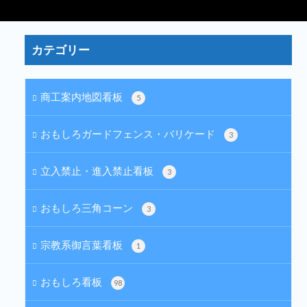
カテゴリー
商工案内地図看板
5
おもしろガードフェンス・バリケード
3
立入禁止・進入禁止看板
3
おもしろ三角コーン
3
宗教系御言葉看板
1
おもしろ看板
98