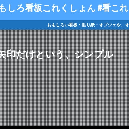
おもしろい看板・貼り紙・オブジェや
リケード
クソキャラ
トイレマーク
オジギビト
矢印だけという、シンプル
検索