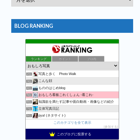
BLOG RANKING
ランキング
ポイント
ブロ画
万物秘宝館
1位
写真と歩く Photo Walk
2位
こんな顔
3位
もののはじめblog
4位
おもしろ看板これくしょん -看これ-
5位
知識欲を満たす記事や面白動画・画像などの紹介
6位
立体写真日記
7位
pya! (ネタサイト)
8位
記事一覧 | 野鳥との日常生活を綴る - 楽天ブログ
このカテゴリを全て表示
9位
参加する
おまたせくまちゃん、たま〜に更新。
10位
このブログに投票する
Apple・任天堂情報局
11位