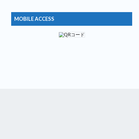
おおむね日刊★狐のブログ2
12位
コメが無くとも
13位
おとぼけワールドワイド
14位
MOBILE ACCESS
おもしろ・ビックリ画像集
15位