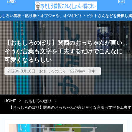
CLOSE
しろい看板・貼り紙・オブジェや、オジギビト・ピク
キーワード
【おもしろのぼり】関西のおっちゃんが言い
ピクトさん
単管バリケード
クソキャラ
トイレマーク
そうな言葉も文字を工夫するだけでこんなに
オジギビト
可愛くなるらしい
カテゴリー
2020年8月18日
おもしろのぼり
627view
0件
検索
HOME
おもしろのぼり
【おもしろのぼり】関西のおっちゃんが言いそうな言葉も文字を工夫す