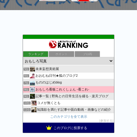
万物秘宝館
1位
こんな顔
2位
ランキング
ポイント
ブロ画
写真と歩く Photo Walk
3位
立体写真日記
4位
未来妄想美術展
5位
おおむね日刊★狐のブログ2
6位
もののはじめblog
7位
おもしろ看板これくしょん -看これ-
8位
記事一覧 | 野鳥との日常生活を綴る - 楽天ブログ
9位
コメが無くとも
10位
知識欲を満たす記事や面白動画・画像などの紹介
11位
おとぼけワールドワイド
このカテゴリを全て表示
12位
参加する
おもしろ・ビックリ画像集
13位
このブログに投票する
スマフォカメラで面白・綺麗 写真集
14位
想いのままに。 スマフォPhoto
15位