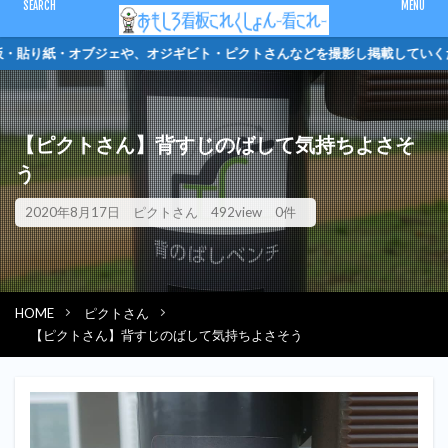
CLOSE
板・貼り紙・オブジェや、オジギビト・ピクトさん
キーワード
【ピクトさん】背すじのばして気持ちよさそ
ピクトさん
単管バリケード
クソキャラ
トイレマーク
う
オジギビト
2020年8月17日
ピクトさん
492view
0件
カテゴリー
HOME
ピクトさん
検索
【ピクトさん】背すじのばして気持ちよさそう