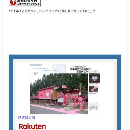
↑
イイネ！
と思われましたら クリックで1票お願い致しますm(_ _)m
鉄道珍百景