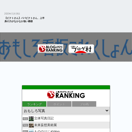
2020年11月18日
【ピクトさん】パパピクトさん、上半
身の力がなかなか強い模様
万物秘宝館
1位
ランキング
ポイント
ブロ画
写真と歩く Photo Walk
2位
こんな顔
3位
立体写真日記
4位
未来妄想美術展
5位
もののはじめblog
6位