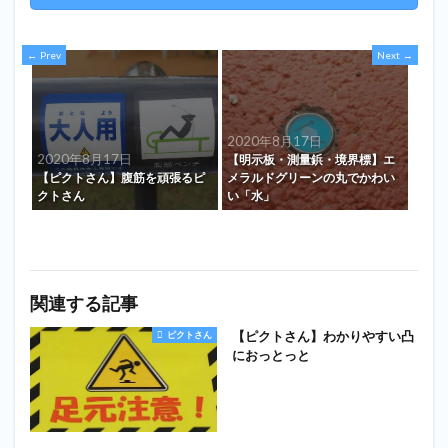
Prev
Next
2020年8月17日
2020年8月17日
【明示板・測量鋲・境界標】エ
【ピクトさん】腹筋を頑張るピ
メラルドグリーンの丸でかわい
クトさん
い「水」
関連する記事
【ピクトさん】わかりやすい凸
ピクトさん
におっとっと