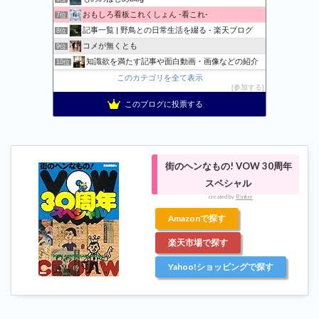
おもしろ看板これくしょん -看これ-
7位
記事一覧 | 野鳥との日常生活を綴る - 楽天ブログ
8位
コメが無くとも
9位
知識欲を満たす記事や面白動画・画像などの紹介
10位
おもしろ・ビックリ画像集
このカテゴリを全て表示
11位
参加する
スマフォカメラで面白・綺麗 写真集
12位
このブログに投票する
想いのままに。 スマフォPhoto
13位
おおむね日刊★狐のブログ2
14位
pya! (ネタサイト)
15位
街のヘンなもの! VOW 30周年
スペシャル
created by
Rinker
Amazonで探す
楽天市場で探す
Yahoo!ショッピングで探す