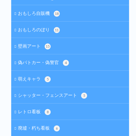
おもしろ自販機
18
おもしろのぼり
11
壁画アート
15
偽パトカー・偽警官
4
萌えキャラ
5
シャッター・フェンスアート
5
レトロ看板
8
廃墟・朽ち看板
6