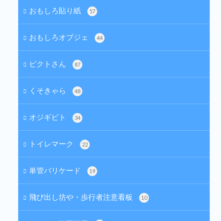
おもしろ貼り紙
57
おもしろオブジェ
44
ピクトさん
87
くそきゃら
48
オジギビト
34
トイレマーク
22
単管バリケード
19
飛び出し坊や・歩行者注意看板
10