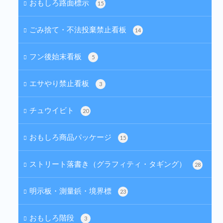
おもしろ路面標示
15
ごみ捨て・不法投棄禁止看板
14
フン後始末看板
5
エサやり禁止看板
3
チュウイビト
20
おもしろ商品パッケージ
15
ストリート落書き（グラフィティ・タギング）
28
明示板・測量鋲・境界標
23
おもしろ階段
3