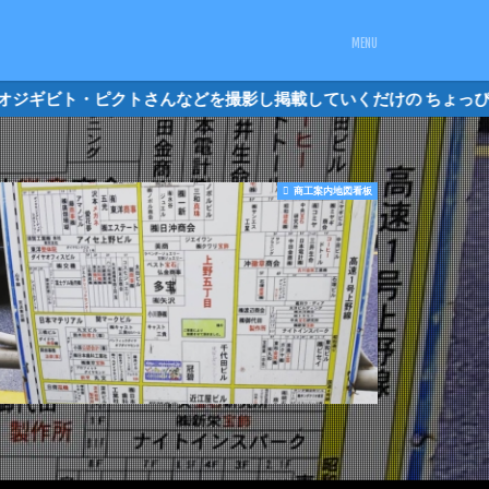
ジギビト・ピクトさんなどを撮影し掲載してい
商工案内地図看板