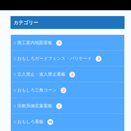
カテゴリー
商工案内地図看板
5
おもしろガードフェンス・バリケード
3
立入禁止・進入禁止看板
3
おもしろ三角コーン
3
宗教系御言葉看板
1
おもしろ看板
98