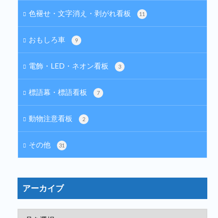
色褪せ・文字消え・剥がれ看板
11
おもしろ車
9
電飾・LED・ネオン看板
3
標語幕・標語看板
7
動物注意看板
2
その他
31
アーカイブ