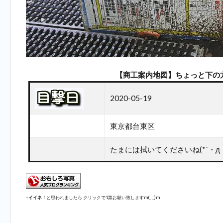
【商工案内地図】ちょっと下の
2020-05-19
東京都台東区
たまには拭いてくださいね(*´・д
↑
イイネ！
と思われましたら クリックで1票お願い致しますm(_ _)m