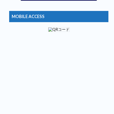
おおむね日刊★狐のブログ2
12位
コメが無くとも
13位
知識欲を満たす記事や面白動画・画像などの紹介
14位
MOBILE ACCESS
おとぼけワールドワイド
15位