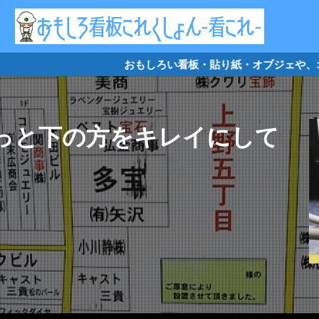
リケード
クソキャラ
トイレマーク
オジギビト
おもしろい看板・貼り紙・オブジェや、オ
っと下の方をキレイにして
検索