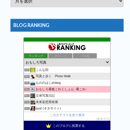
BLOG RANKING
ランキング
ポイント
ブロ画
万物秘宝館
1位
こんな顔
2位
写真と歩く Photo Walk
3位
もののはじめblog
4位
おもしろ看板これくしょん -看これ-
5位
立体写真日記
6位
未来妄想美術展
7位
pya! (ネタサイト)
8位
記事一覧 | 野鳥との日常生活を綴る - 楽天ブログ
このカテゴリを全て表示
9位
参加する
おまたせくまちゃん、たま〜に更新。
10位
このブログに投票する
Apple・任天堂情報局
11位