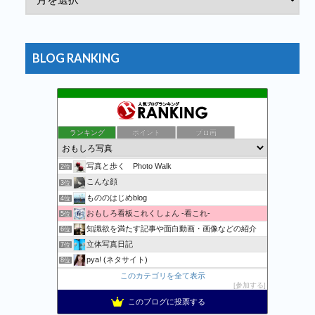
BLOG RANKING
ランキング
ポイント
ブロ画
万物秘宝館
1位
写真と歩く Photo Walk
2位
こんな顔
3位
もののはじめblog
4位
おもしろ看板これくしょん -看これ-
5位
知識欲を満たす記事や面白動画・画像などの紹介
6位
立体写真日記
7位
pya! (ネタサイト)
8位
記事一覧 | 野鳥との日常生活を綴る - 楽天ブログ
このカテゴリを全て表示
9位
参加する
おまたせくまちゃん、たま〜に更新。
10位
このブログに投票する
Apple・任天堂情報局
11位