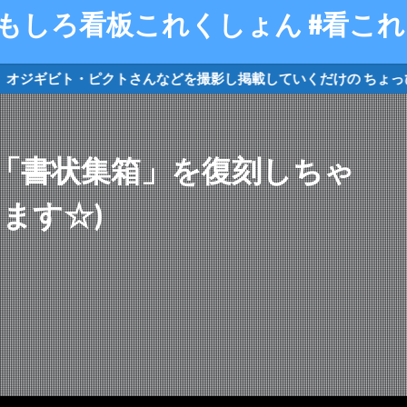
や、オジギビト・ピクトさんなどを撮影し掲
リケード
クソキャラ
トイレマーク
オジギビト
「書状集箱」を復刻しちゃ
ます☆)
検索