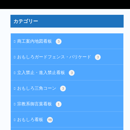
カテゴリー
商工案内地図看板
5
おもしろガードフェンス・バリケード
3
立入禁止・進入禁止看板
3
おもしろ三角コーン
3
宗教系御言葉看板
1
おもしろ看板
98