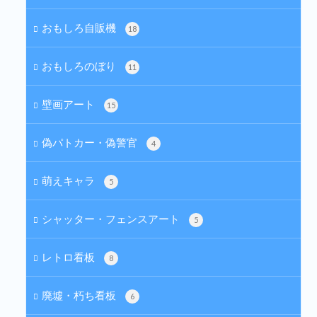
おもしろ自販機
18
おもしろのぼり
11
壁画アート
15
偽パトカー・偽警官
4
萌えキャラ
5
シャッター・フェンスアート
5
レトロ看板
8
廃墟・朽ち看板
6