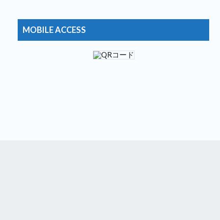
おおむね日刊★狐のブログ2
12位
コメが無くとも
13位
おとぼけワールドワイド
14位
MOBILE ACCESS
おもしろ・ビックリ画像集
15位