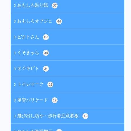
おもしろ貼り紙
57
おもしろオブジェ
44
ピクトさん
87
くそきゃら
48
オジギビト
34
トイレマーク
22
単管バリケード
19
飛び出し坊や・歩行者注意看板
10