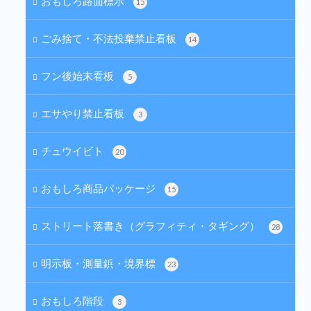
おもしろ路面標示
15
ごみ捨て・不法投棄禁止看板
14
フン後始末看板
5
エサやり禁止看板
3
チュウイビト
20
おもしろ商品パッケージ
15
ストリート落書き（グラフィティ・タギング）
28
明示板・測量鋲・境界標
23
おもしろ階段
3