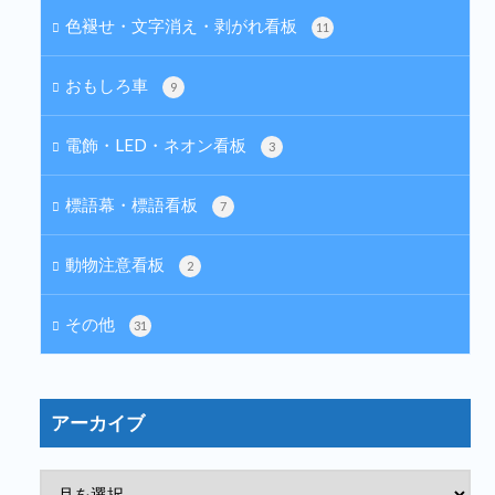
色褪せ・文字消え・剥がれ看板
11
おもしろ車
9
電飾・LED・ネオン看板
3
標語幕・標語看板
7
動物注意看板
2
その他
31
アーカイブ