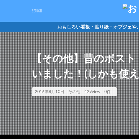
キーワード
おもしろい看板・貼り紙・オブジェ
ピクトさん
単管バ
カテゴリー
【その他】昔のポスト
いました！(しかも使え
2016年8月10日
その他
429view
0件