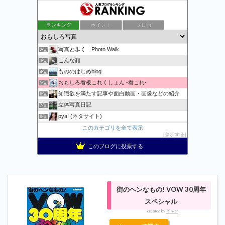
ランキング
ポイント
ブロ画
万物秘宝館
1位
写真と歩く Photo Walk
2位
こんな顔
3位
もののはじめblog
4位
おもしろ看板これくしょん -看これ-
5位
知識欲を満たす記事や面白動画・画像などの紹介
6位
立体写真日記
7位
pya! (ネタサイト)
8位
記事一覧 | 野鳥との日常生活を綴る - 楽天ブログ
このカテゴリを全て表示
9位
参加する
おまたせくまちゃん、たま〜に更新。
10位
このブログに投票する
Apple・任天堂情報局
11位
おおむね日刊★狐のブログ2
12位
コメが無くとも
13位
おとぼけワールドワイド
14位
街のヘンなもの! VOW 30周年
おもしろ・ビックリ画像集
15位
スペシャル
created by
Rinker