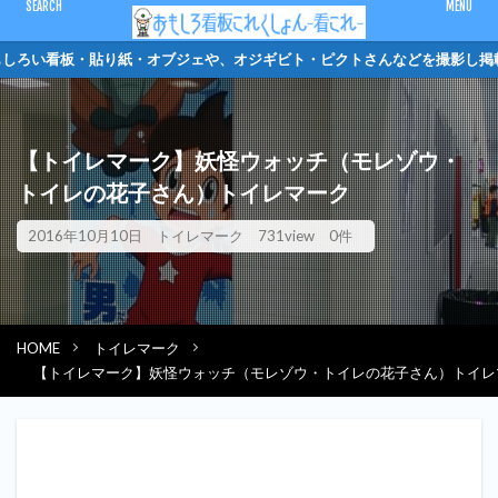
CLOSE
しろい看板・貼り紙・オブジェや、オジギビト・ピク
キーワード
【トイレマーク】妖怪ウォッチ（モレゾウ・
ピクトさん
単管バリケード
クソキャラ
トイレマーク
トイレの花子さん）トイレマーク
オジギビト
2016年10月10日
トイレマーク
731view
0件
カテゴリー
HOME
トイレマーク
検索
【トイレマーク】妖怪ウォッチ（モレゾウ・トイレの花子さん）トイレ