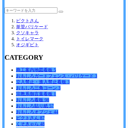
ピクトさん
単管バリケード
クソキャラ
トイレマーク
オジギビト
CATEGORY
商工案内地図看板
5
おもしろガードフェンス・バリケード
3
立入禁止・進入禁止看板
3
おもしろ三角コーン
3
宗教系御言葉看板
1
おもしろ看板
98
おもしろ貼り紙
57
おもしろオブジェ
44
ピクトさん
87
くそきゃら
48