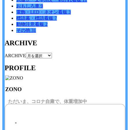
おもしろ車
9
電飾・LED・ネオン看板
3
標語幕・標語看板
7
動物注意看板
2
その他
31
ARCHIVE
ARCHIVE
PROFILE
ZONO
ただいま、コロナ自粛で、体重増加中