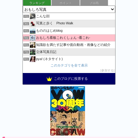
ランキング
ポイント
ブロ画
万物秘宝館
1位
こんな顔
2位
写真と歩く Photo Walk
3位
もののはじめblog
4位
おもしろ看板これくしょん -看これ-
5位
知識欲を満たす記事や面白動画・画像などの紹介
6位
立体写真日記
7位
pya! (ネタサイト)
8位
このカテゴリを全て表示
記事一覧 | 野鳥との日常生活を綴る - 楽天ブログ
9位
参加する
おまたせくまちゃん、たま〜に更新。
10位
このブログに投票する
Apple・任天堂情報局
11位
おおむね日刊★狐のブログ2
12位
コメが無くとも
13位
おとぼけワールドワイド
14位
おもしろ・ビックリ画像集
15位