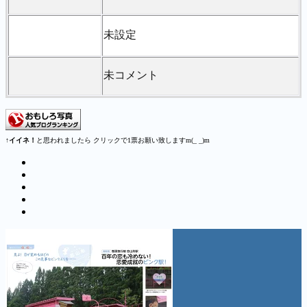
未設定
未コメント
↑
イイネ！
と思われましたら クリックで1票お願い致しますm(_ _)m