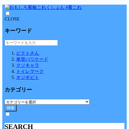
CLOSE
キーワード
ピクトさん
単管バリケード
クソキャラ
トイレマーク
オジギビト
カテゴリー
検索
SEARCH