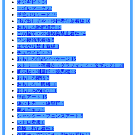
オジギビト
34
トイレマーク
22
単管バリケード
19
飛び出し坊や・歩行者注意看板
10
おもしろ路面標示
15
ごみ捨て・不法投棄禁止看板
14
フン後始末看板
5
エサやり禁止看板
3
チュウイビト
20
おもしろ商品パッケージ
15
ストリート落書き（グラフィティ・タギング）
28
明示板・測量鋲・境界標
23
おもしろ階段
3
おもしろ自販機
18
おもしろのぼり
11
壁画アート
15
偽パトカー・偽警官
4
萌えキャラ
5
シャッター・フェンスアート
5
レトロ看板
8
廃墟・朽ち看板
6
色褪せ・文字消え・剥がれ看板
11