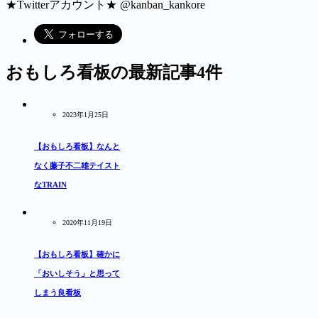
★Twitterアカウント★ @kanban_kankore
おもしろ看板
の最新記事4件
2023年1月25日
【おもしろ看板】なんと
なく藤子不二雄テイスト
なTRAIN
2020年11月19日
【おもしろ看板】確かに
「おいしそう」と思って
しまう良看板