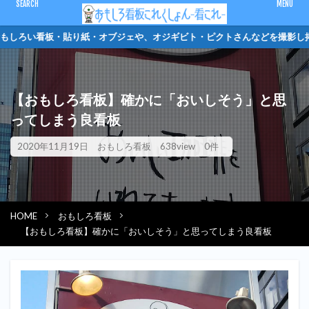
CLOSE
しろい看板・貼り紙・オブジェや、オジギビト・ピ
キーワード
【おもしろ看板】確かに「おいしそう」と思
ピクトさん
単管バリケード
クソキャラ
トイレマーク
ってしまう良看板
オジギビト
2020年11月19日
おもしろ看板
638view
0件
カテゴリー
HOME
おもしろ看板
検索
【おもしろ看板】確かに「おいしそう」と思ってしまう良看板