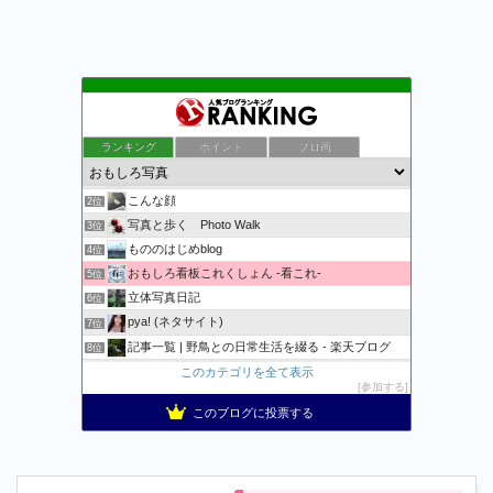
ランキング
ポイント
ブロ画
万物秘宝館
1位
こんな顔
2位
写真と歩く Photo Walk
3位
もののはじめblog
4位
おもしろ看板これくしょん -看これ-
5位
立体写真日記
6位
pya! (ネタサイト)
7位
記事一覧 | 野鳥との日常生活を綴る - 楽天ブログ
8位
おまたせくまちゃん、たま〜に更新。
このカテゴリを全て表示
9位
参加する
Apple・任天堂情報局
10位
このブログに投票する
おおむね日刊★狐のブログ2
11位
コメが無くとも
12位
知識欲を満たす記事や面白動画・画像などの紹介
13位
おとぼけワールドワイド